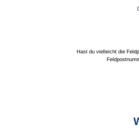
D
Hast du vielleicht die Fe
Feldpostnumme
W