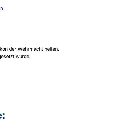
en
ikon der Wehrmacht helfen.
gesetzt wurde.
e: