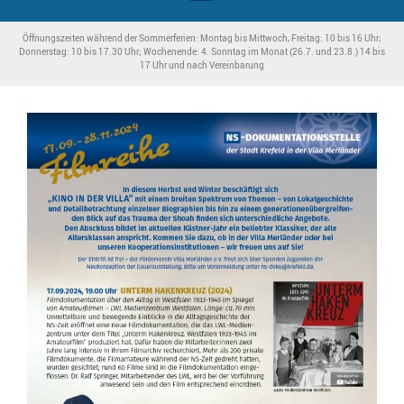
Öffnungszeiten während der Sommerferien: Montag bis Mittwoch, Freitag: 10 bis 16 Uhr;
Donnerstag: 10 bis 17.30 Uhr; Wochenende: 4. Sonntag im Monat (26.7. und 23.8.) 14 bis
17 Uhr und nach Vereinbarung