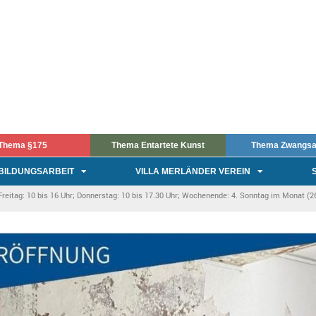
Thema §175
Thema Entartete Kunst
Thema Zwangsa
BILDUNGSARBEIT
VILLA MERLÄNDER VEREIN
itag: 10 bis 16 Uhr; Donnerstag: 10 bis 17.30 Uhr; Wochenende: 4. Sonntag im Monat (26.