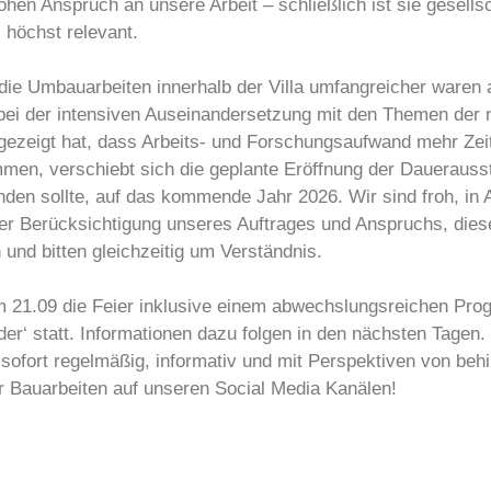
hen Anspruch an unsere Arbeit – schließlich ist sie gesellsc
 höchst relevant.
die Umbauarbeiten innerhalb der Villa umfangreicher waren 
 bei der intensiven Auseinandersetzung mit den Themen der
gezeigt hat, dass Arbeits- und Forschungsaufwand mehr Zeit
en, verschiebt sich die geplante Eröffnung der Dauerausst
inden sollte, auf das kommende Jahr 2026. Wir sind froh, in 
r Berücksichtigung unseres Auftrages und Anspruchs, dies
 und bitten gleichzeitig um Verständnis.
m 21.09 die Feier inklusive einem abwechslungsreichen Pr
der‘ statt. Informationen dazu folgen in den nächsten Tagen
 sofort regelmäßig, informativ und mit Perspektiven von beh
r Bauarbeiten auf unseren Social Media Kanälen!