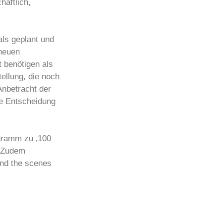
haftlich,
als geplant und
 neuen
 benötigen als
ellung, die noch
Anbetracht der
e Entscheidung
ogramm zu ‚100
. Zudem
ind the scenes